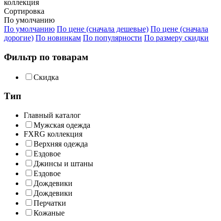
коллекция
Сортировка
По умолчанию
По умолчанию
По цене (сначала дешевые)
По цене (сначала
дорогие)
По новинкам
По популярности
По размеру скидки
Фильтр по товарам
Скидка
Тип
Главный каталог
Мужская одежда
FXRG коллекция
Верхняя одежда
Ездовое
Джинсы и штаны
Ездовое
Дождевики
Дождевики
Перчатки
Кожаные