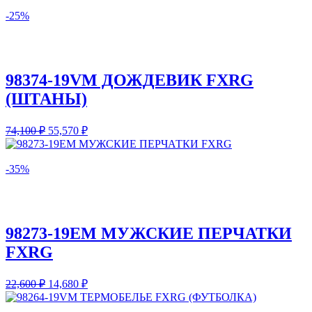
-25%
98374-19VM ДОЖДЕВИК FXRG
(ШТАНЫ)
74,100
₽
55,570
₽
-35%
98273-19EM МУЖСКИЕ ПЕРЧАТКИ
FXRG
22,600
₽
14,680
₽