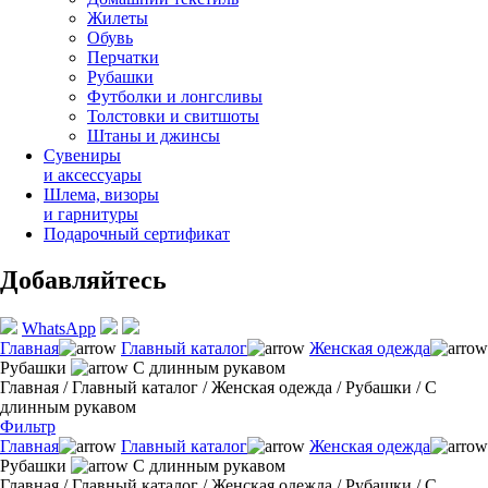
Жилеты
Обувь
Перчатки
Рубашки
Футболки и лонгсливы
Толстовки и свитшоты
Штаны и джинсы
Сувениры
и аксессуары
Шлема, визоры
и гарнитуры
Подарочный сертификат
Добавляйтесь
WhatsApp
Главная
Главный каталог
Женская одежда
Рубашки
С длинным рукавом
Главная
/
Главный каталог
/
Женская одежда
/
Рубашки
/
С
длинным рукавом
Фильтр
Главная
Главный каталог
Женская одежда
Рубашки
С длинным рукавом
Главная
/
Главный каталог
/
Женская одежда
/
Рубашки
/
С