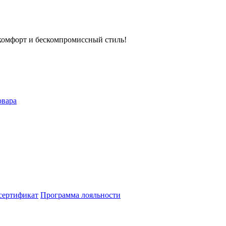
е комфорт и бескомпромиссный стиль!
овара
сертификат
Программа лояльности