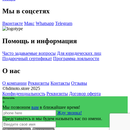
Мы в соцсетях
Вконтакте
Макс
Whatsapp
Telegram
Помощь и информация
Часто задаваемые вопросы
Для юридических лиц
Подарочный сертификат
Программа лояльности
О нас
О компании
Реквизиты
Контакты
Отзывы
©hdmoto.store 2025
Конфиденциальность
Реквизиты
Договор оферта
Написать
+
Мы позвоним
вам
в ближайшее время!
Жду звонка!
Представьтесь и мы будем называть вас по имени.