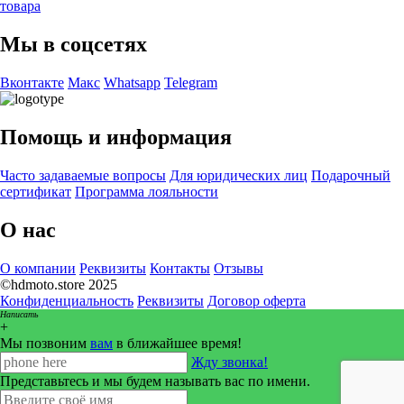
товара
Мы в соцсетях
Вконтакте
Макс
Whatsapp
Telegram
Помощь и информация
Часто задаваемые вопросы
Для юридических лиц
Подарочный
сертификат
Программа лояльности
О нас
О компании
Реквизиты
Контакты
Отзывы
©hdmoto.store 2025
Конфиденциальность
Реквизиты
Договор оферта
Написать
+
Мы позвоним
вам
в ближайшее время!
Жду звонка!
Представьтесь и мы будем называть вас по имени.