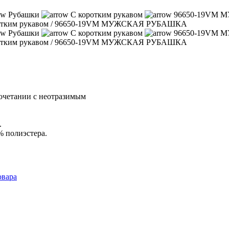
Рубашки
С коротким рукавом
96650-19VM
отким рукавом
/
96650-19VM МУЖСКАЯ РУБАШКА
Рубашки
С коротким рукавом
96650-19VM
отким рукавом
/
96650-19VM МУЖСКАЯ РУБАШКА
сочетании с неотразимым
.
% полиэстера.
овара