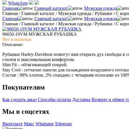
WhatsApp
Главная
Главный каталог
Мужская одежда
Главная
/
Главный каталог
/
Мужская одежда
/
Рубашки
/
С кор
Главная
Главный каталог
Мужская одежда
Главная
/
Главный каталог
/
Мужская одежда
/
Рубашки
/
С кор
96650-19VM МУЖСКАЯ РУБАШКА
Нет в наличии
Описание:
Рубашки Harley-Davidson помогут вам открыть дух свободы в 
стилем и максимальным комфортом.
Slim Fit – обтягивающий покрой.
Stay Cool : сетчатые панели для охлаждения воздушного потока
Состав : 98% хлопок, 2% спандекс с четырьмя полосами из 100
Покупателям
Как сделать заказ
Способы оплаты
Доставка
Возврат и обмен т
Мы в соцсетях
Вконтакте
Макс
Whatsapp
Telegram