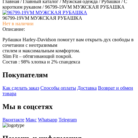
Главная
/
Главный каталог
/
Мужская одежда
/
Рубашки
/
С
коротким рукавом
/
96799-19VM МУЖСКАЯ РУБАШКА
96799-19VM МУЖСКАЯ РУБАШКА
Нет в наличии
Описание:
Рубашки Harley-Davidson помогут вам открыть дух свободы в
сочетании с неотразимым
стилем и максимальным комфортом.
Slim Fit – обтягивающий покрой.
Состав : 98% хлопка и 2% спандекса
Покупателям
Как сделать заказ
Способы оплаты
Доставка
Возврат и обмен
товара
Мы в соцсетях
Вконтакте
Макс
Whatsapp
Telegram