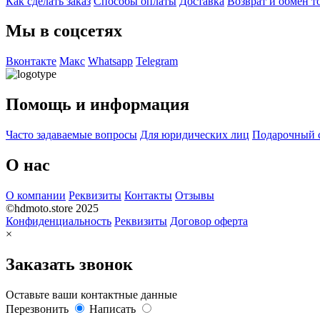
Как сделать заказ
Способы оплаты
Доставка
Возврат и обмен т
Мы в соцсетях
Вконтакте
Макс
Whatsapp
Telegram
Помощь и информация
Часто задаваемые вопросы
Для юридических лиц
Подарочный 
О нас
О компании
Реквизиты
Контакты
Отзывы
©hdmoto.store 2025
Конфиденциальность
Реквизиты
Договор оферта
×
Заказать звонок
Оставьте ваши контактные данные
Перезвонить
Написать