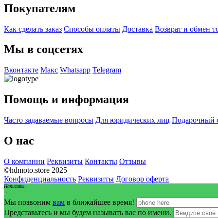
Покупателям
Как сделать заказ
Способы оплаты
Доставка
Возврат и обмен т
Мы в соцсетях
Вконтакте
Макс
Whatsapp
Telegram
Помощь и информация
Часто задаваемые вопросы
Для юридических лиц
Подарочный 
О нас
О компании
Реквизиты
Контакты
Отзывы
©hdmoto.store 2025
Конфиденциальность
Реквизиты
Договор оферта
Написать
+
Мы позвоним
вам
в ближайшее время!
Представьтесь и мы будем называть вас по имени.