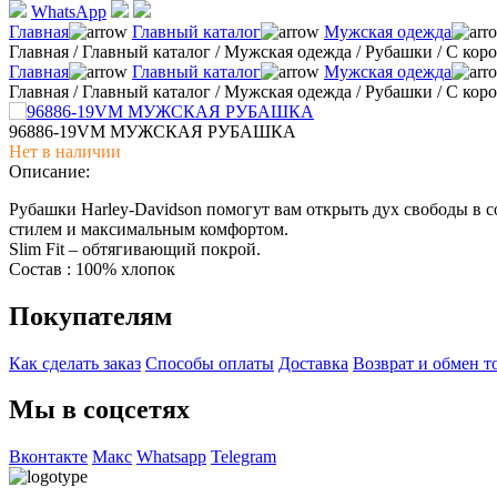
WhatsApp
Главная
Главный каталог
Мужская одежда
Главная
/
Главный каталог
/
Мужская одежда
/
Рубашки
/
С кор
Главная
Главный каталог
Мужская одежда
Главная
/
Главный каталог
/
Мужская одежда
/
Рубашки
/
С кор
96886-19VM МУЖСКАЯ РУБАШКА
Нет в наличии
Описание:
Рубашки Harley-Davidson помогут вам открыть дух свободы в 
стилем и максимальным комфортом.
Slim Fit – обтягивающий покрой.
Состав : 100% хлопок
Покупателям
Как сделать заказ
Способы оплаты
Доставка
Возврат и обмен т
Мы в соцсетях
Вконтакте
Макс
Whatsapp
Telegram