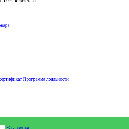
з 100% полиэстера.
овара
сертификат
Программа лояльности
Жду звонка!