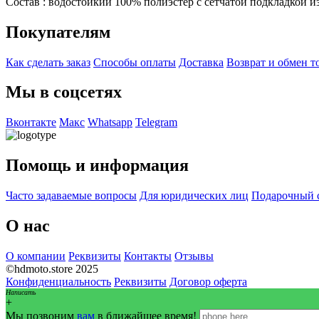
Состав : водостойкий 100% полиэстер с сетчатой подкладкой и
Покупателям
Как сделать заказ
Способы оплаты
Доставка
Возврат и обмен т
Мы в соцсетях
Вконтакте
Макс
Whatsapp
Telegram
Помощь и информация
Часто задаваемые вопросы
Для юридических лиц
Подарочный 
О нас
О компании
Реквизиты
Контакты
Отзывы
©hdmoto.store 2025
Конфиденциальность
Реквизиты
Договор оферта
Написать
+
Мы позвоним
вам
в ближайшее время!