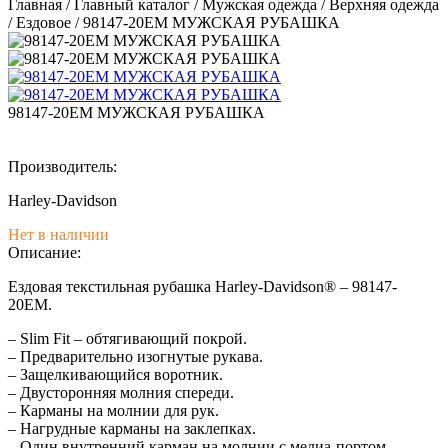
Главная
/
Главный каталог
/
Мужская одежда
/
Верхняя одежда
/
Ездовое
/
98147-20EM МУЖСКАЯ РУБАШКА
98147-20EM МУЖСКАЯ РУБАШКА
Производитель:
Harley-Davidson
Нет в наличии
Описание:
Ездовая текстильная рубашка Harley-Davidson® – 98147-
20EM.
– Slim Fit – обтягивающий покрой.
– Предварительно изогнутые рукава.
– Защелкивающийся воротник.
– Двусторонняя молния спереди.
– Карманы на молнии для рук.
– Нагрудные карманы на заклепках.
– Один внутренний карман на молнии с медиа-портом.