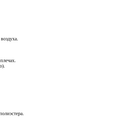
 воздуха.
 плечах.
о).
полиэстера.