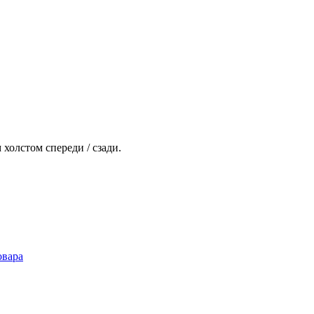
холстом спереди / сзади.
овара