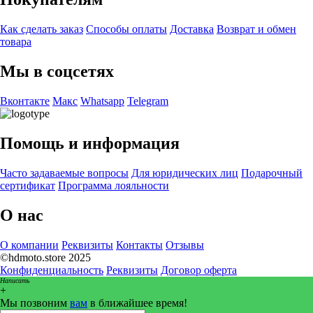
Как сделать заказ
Способы оплаты
Доставка
Возврат и обмен
товара
Мы в соцсетях
Вконтакте
Макс
Whatsapp
Telegram
Помощь и информация
Часто задаваемые вопросы
Для юридических лиц
Подарочный
сертификат
Программа лояльности
О нас
О компании
Реквизиты
Контакты
Отзывы
©hdmoto.store 2025
Конфиденциальность
Реквизиты
Договор оферта
Написать
+
Мы позвоним
вам
в ближайшее время!