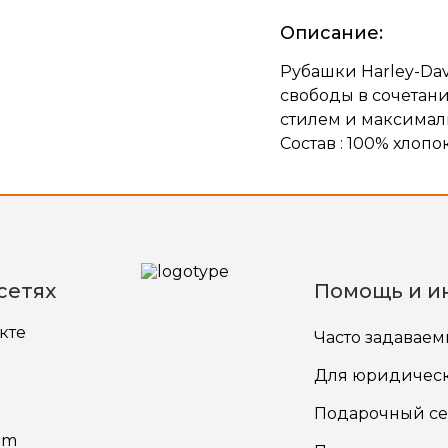
Описание:
Рубашки Harley-Dav
свободы в сочетан
стилем и максима
Состав : 100% хлопо
сетях
Помощь и и
кте
Часто задавае
Для юридичес
Подарочный се
am