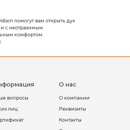
idson помогут вам открыть дух
ии с неотразимым
льным комфортом.
к
нформация
О нас
мые вопросы
О компании
ких лиц
Реквизиты
ртификат
Контакты