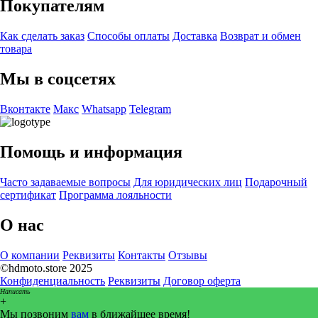
Покупателям
Как сделать заказ
Способы оплаты
Доставка
Возврат и обмен
товара
Мы в соцсетях
Вконтакте
Макс
Whatsapp
Telegram
Помощь и информация
Часто задаваемые вопросы
Для юридических лиц
Подарочный
сертификат
Программа лояльности
О нас
О компании
Реквизиты
Контакты
Отзывы
©hdmoto.store 2025
Конфиденциальность
Реквизиты
Договор оферта
Написать
+
Мы позвоним
вам
в ближайшее время!