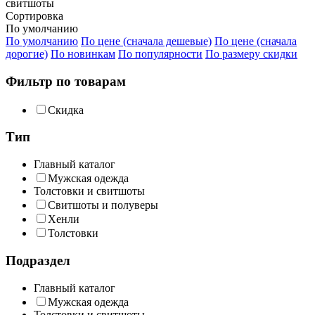
свитшоты
Сортировка
По умолчанию
По умолчанию
По цене (сначала дешевые)
По цене (сначала
дорогие)
По новинкам
По популярности
По размеру скидки
Фильтр по товарам
Скидка
Тип
Главный каталог
Мужская одежда
Толстовки и свитшоты
Свитшоты и полуверы
Хенли
Толстовки
Подраздел
Главный каталог
Мужская одежда
Толстовки и свитшоты