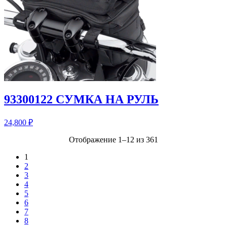
93300122 СУМКА НА РУЛЬ
24,800
₽
Отображение 1–12 из 361
1
2
3
4
5
6
7
8