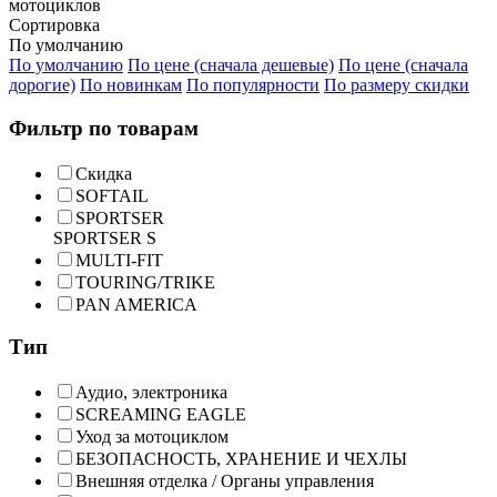
мотоциклов
Сортировка
По умолчанию
По умолчанию
По цене (сначала дешевые)
По цене (сначала
дорогие)
По новинкам
По популярности
По размеру скидки
Фильтр по товарам
Скидка
SOFTAIL
SPORTSER
SPORTSER S
MULTI-FIT
TOURING/TRIKE
PAN AMERICA
Тип
Аудио, электроника
SCREAMING EAGLE
Уход за мотоциклом
БЕЗОПАСНОСТЬ, ХРАНЕНИЕ И ЧЕХЛЫ
Внешняя отделка / Органы управления