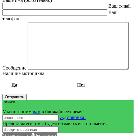
Ваше имя (обязательно)
Ваш e-mail
Ваш
телефон
Сообщение
Наличие мотоцикла
Да
Нет
Написать
+
Мы позвоним
вам
в ближайшее время!
Жду звонка!
Представьтесь и мы будем называть вас по имени.
Оформить заказ
Продолжить