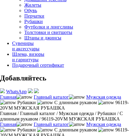
Жилеты
Обувь
Перчатки
Рубашки
Футболки и лонгсливы
Толстовки и свитшоты
Штаны и джинсы
Сувениры
и аксессуары
Шлема, визоры
и гарнитуры
Подарочный сертификат
Добавляйтесь
WhatsApp
Главная
Главный каталог
Мужская одежда
Рубашки
С длинным рукавом
96119-
20VM МУЖСКАЯ РУБАШКА
Главная
/
Главный каталог
/
Мужская одежда
/
Рубашки
/
С
длинным рукавом
/
96119-20VM МУЖСКАЯ РУБАШКА
Главная
Главный каталог
Мужская одежда
Рубашки
С длинным рукавом
96119-
20VM МУЖСКАЯ РУБАШКА