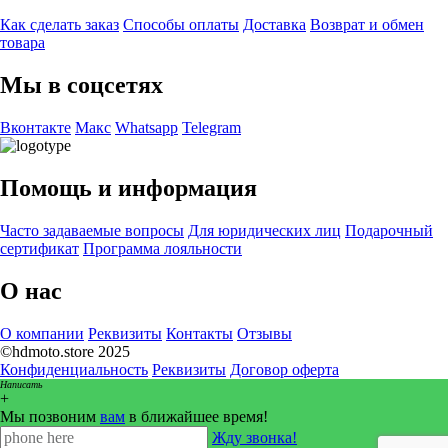
Как сделать заказ
Способы оплаты
Доставка
Возврат и обмен
товара
Мы в соцсетях
Вконтакте
Макс
Whatsapp
Telegram
Помощь и информация
Часто задаваемые вопросы
Для юридических лиц
Подарочный
сертификат
Программа лояльности
О нас
О компании
Реквизиты
Контакты
Отзывы
©hdmoto.store 2025
Конфиденциальность
Реквизиты
Договор оферта
Написать
+
Мы позвоним
вам
в ближайшее время!
Жду звонка!