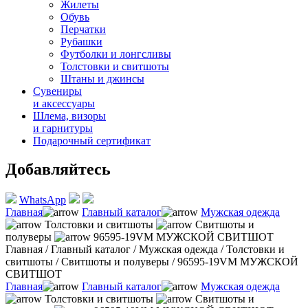
Жилеты
Обувь
Перчатки
Рубашки
Футболки и лонгсливы
Толстовки и свитшоты
Штаны и джинсы
Сувениры
и аксессуары
Шлема, визоры
и гарнитуры
Подарочный сертификат
Добавляйтесь
WhatsApp
Главная
Главный каталог
Мужская одежда
Толстовки и свитшоты
Свитшоты и
полуверы
96595-19VM МУЖСКОЙ СВИТШОТ
Главная
/
Главный каталог
/
Мужская одежда
/
Толстовки и
свитшоты
/
Свитшоты и полуверы
/
96595-19VM МУЖСКОЙ
СВИТШОТ
Главная
Главный каталог
Мужская одежда
Толстовки и свитшоты
Свитшоты и