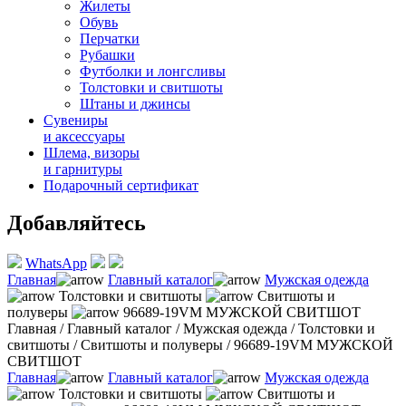
Жилеты
Обувь
Перчатки
Рубашки
Футболки и лонгсливы
Толстовки и свитшоты
Штаны и джинсы
Сувениры
и аксессуары
Шлема, визоры
и гарнитуры
Подарочный сертификат
Добавляйтесь
WhatsApp
Главная
Главный каталог
Мужская одежда
Толстовки и свитшоты
Свитшоты и
полуверы
96689-19VM МУЖСКОЙ СВИТШОТ
Главная
/
Главный каталог
/
Мужская одежда
/
Толстовки и
свитшоты
/
Свитшоты и полуверы
/
96689-19VM МУЖСКОЙ
СВИТШОТ
Главная
Главный каталог
Мужская одежда
Толстовки и свитшоты
Свитшоты и