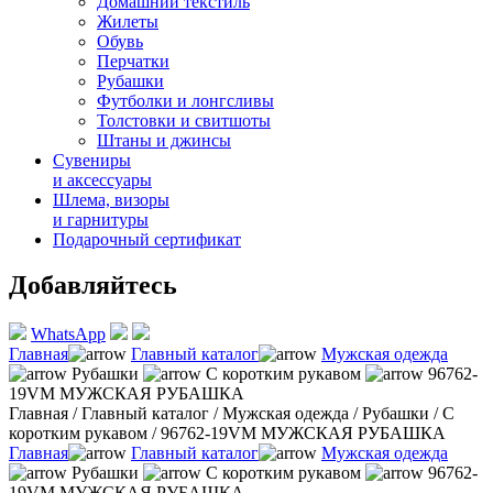
Домашний текстиль
Жилеты
Обувь
Перчатки
Рубашки
Футболки и лонгсливы
Толстовки и свитшоты
Штаны и джинсы
Сувениры
и аксессуары
Шлема, визоры
и гарнитуры
Подарочный сертификат
Добавляйтесь
WhatsApp
Главная
Главный каталог
Мужская одежда
Рубашки
С коротким рукавом
96762-
19VM МУЖСКАЯ РУБАШКА
Главная
/
Главный каталог
/
Мужская одежда
/
Рубашки
/
С
коротким рукавом
/
96762-19VM МУЖСКАЯ РУБАШКА
Главная
Главный каталог
Мужская одежда
Рубашки
С коротким рукавом
96762-
19VM МУЖСКАЯ РУБАШКА