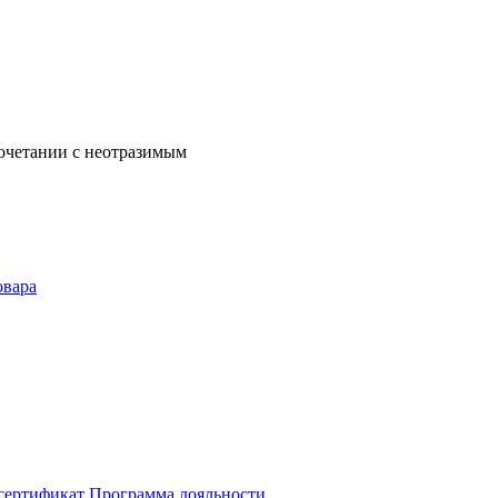
сочетании с неотразимым
овара
сертификат
Программа лояльности