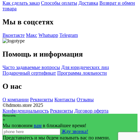
Как сделать заказ
Способы оплаты
Доставка
Возврат и обмен
товара
Мы в соцсетях
Вконтакте
Макс
Whatsapp
Telegram
Помощь и информация
Часто задаваемые вопросы
Для юридических лиц
Подарочный сертификат
Программа лояльности
О нас
О компании
Реквизиты
Контакты
Отзывы
©hdmoto.store 2025
Конфиденциальность
Реквизиты
Договор оферта
Написать
+
Мы позвоним
вам
в ближайшее время!
Жду звонка!
Представьтесь и мы будем называть вас по имени.