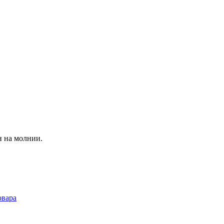
н на молнии.
овара