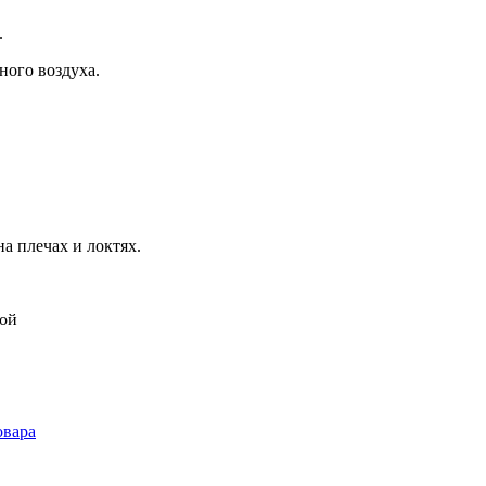
.
ного воздуха.
на плечах и локтях.
кой
овара