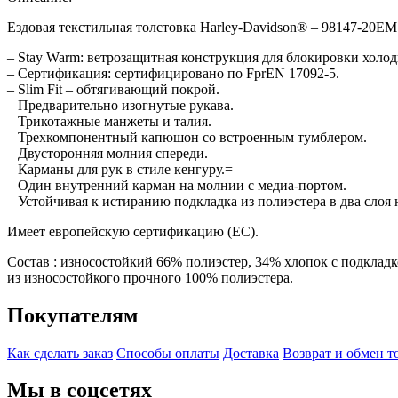
Ездовая текстильная толстовка Harley-Davidson® – 98147-20EM
– Stay Warm: ветрозащитная конструкция для блокировки холод
– Сертификация: сертифицировано по FprEN 17092-5.
– Slim Fit – обтягивающий покрой.
– Предварительно изогнутые рукава.
– Трикотажные манжеты и талия.
– Трехкомпонентный капюшон со встроенным тумблером.
– Двусторонняя молния спереди.
– Карманы для рук в стиле кенгуру.=
– Один внутренний карман на молнии с медиа-портом.
– Устойчивая к истиранию подкладка из полиэстера в два слоя 
Имеет европейскую сертификацию (EC).
Состав : износостойкий 66% полиэстер, 34% хлопок с подклад
из износостойкого прочного 100% полиэстера.
Покупателям
Как сделать заказ
Способы оплаты
Доставка
Возврат и обмен т
Мы в соцсетях