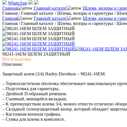
WhatsApp
Главная
Главный каталог
Шлема, визоры и гар
Главная
/
Главный каталог
/
Шлема, визоры и гарнитуры
/
Шле
Главная
Главный каталог
Шлема, визоры и гар
Главная
/
Главный каталог
/
Шлема, визоры и гарнитуры
/
Шле
98241-16EM ШЛЕМ ЗАЩИТНЫЙ
Нет в наличии
Описание:
Защитный шлем (3/4) Harley-Davidson – 98241-16EM.
– Термопластичная оболочка обеспечивает максимальную проч
– Подготовка для гарнитуры.
– Двойной D-образный ремешок.
– Cъемный, моющийся вкладыш.
– К преимуществам шлема 3/4, можно отнести отличную обзорн
– Складной солнцезащитный визор, который обладает защитны
– Кастомная военная графика.
– Сумка для шлема в комплекте.