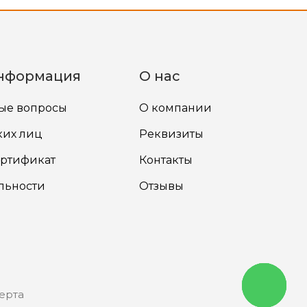
нформация
О нас
мые вопросы
О компании
ких лиц
Реквизиты
ртификат
Контакты
льности
Отзывы
Написать
ерта