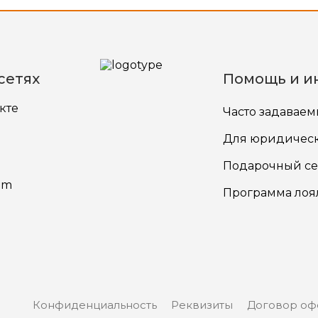
сетях
Помощь и и
кте
Часто задавае
Для юридичес
Подарочный се
am
Программа лоя
Конфиденциальность
Реквизиты
Договор оф