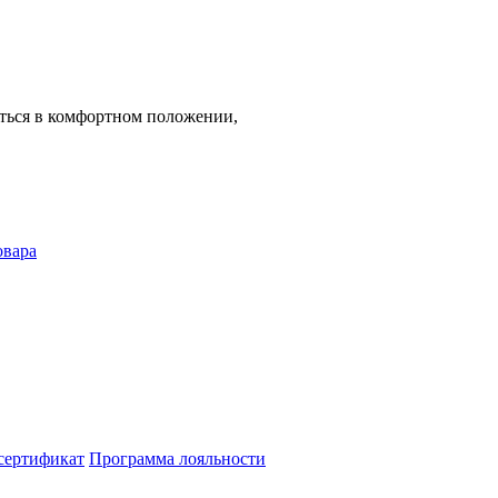
аться в комфортном положении,
овара
сертификат
Программа лояльности