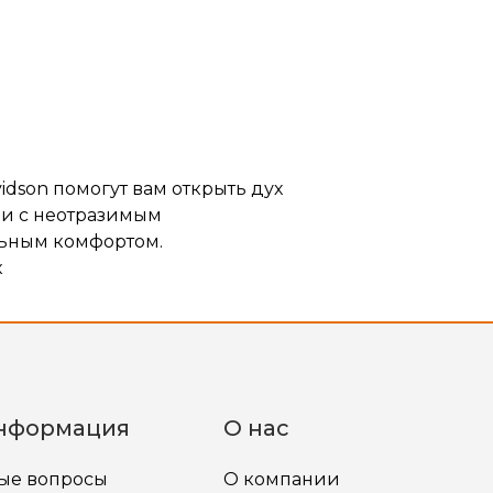
idson помогут вам открыть дух
ии с неотразимым
ьным комфортом.
к
нформация
О нас
мые вопросы
О компании