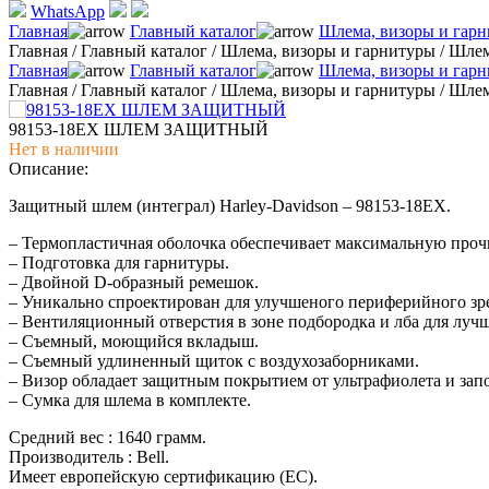
WhatsApp
Главная
Главный каталог
Шлема, визоры и гар
Главная
/
Главный каталог
/
Шлема, визоры и гарнитуры
/
Шле
Главная
Главный каталог
Шлема, визоры и гар
Главная
/
Главный каталог
/
Шлема, визоры и гарнитуры
/
Шле
98153-18EX ШЛЕМ ЗАЩИТНЫЙ
Нет в наличии
Описание:
Защитный шлем (интеграл) Harley-Davidson – 98153-18EX.
– Термопластичная оболочка обеспечивает максимальную проч
– Подготовка для гарнитуры.
– Двойной D-образный ремешок.
– Уникально спроектирован для улучшеного периферийного зр
– Вентиляционный отверстия в зоне подбородка и лба для луч
– Cъемный, моющийся вкладыш.
– Съемный удлиненный щиток с воздухозаборниками.
– Визор обладает защитным покрытием от ультрафиолета и запот
– Сумка для шлема в комплекте.
Средний вес : 1640 грамм.
Производитель : Bell.
Имеет европейскую сертификацию (EC).